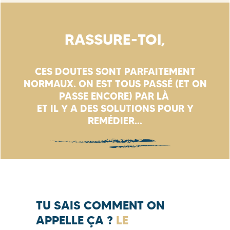
RASSURE-TOI,
CES DOUTES SONT PARFAITEMENT
NORMAUX. ON EST TOUS PASSÉ
(ET ON
PASSE ENCORE) PAR LÀ
ET IL Y A DES SOLUTIONS POUR Y
REMÉDIER…
TU SAIS COMMENT ON
APPELLE ÇA ?
LE