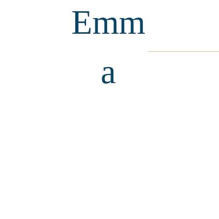
Emm
a