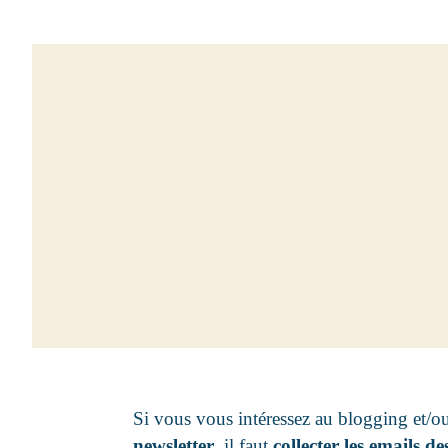
Si vous vous intéressez au blogging et/ou
newsletter
, il faut
collecter les emails des