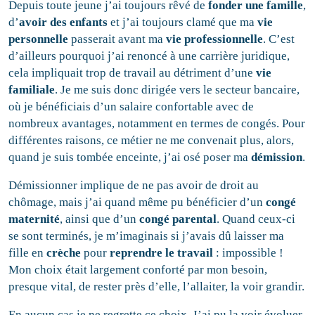
Depuis toute jeune j’ai toujours rêvé de
fonder une famille
,
d’
avoir des enfants
et j’ai toujours clamé que ma
vie
personnelle
passerait avant ma
vie professionnelle
. C’est
d’ailleurs pourquoi j’ai renoncé à une carrière juridique,
cela impliquait trop de travail au détriment d’une
vie
familiale
. Je me suis donc dirigée vers le secteur bancaire,
où je bénéficiais d’un salaire confortable avec de
nombreux avantages, notamment en termes de congés. Pour
différentes raisons, ce métier ne me convenait plus, alors,
quand je suis tombée enceinte, j’ai osé poser ma
démission
.
Démissionner implique de ne pas avoir de droit au
chômage, mais j’ai quand même pu bénéficier d’un
congé
maternité
, ainsi que d’un
congé parental
. Quand ceux-ci
se sont terminés, je m’imaginais si j’avais dû laisser ma
fille en
crèche
pour
reprendre le travail
: impossible !
Mon choix était largement conforté par mon besoin,
presque vital, de rester près d’elle, l’allaiter, la voir grandir.
En aucun cas je ne regrette ce choix. J’ai pu la voir évoluer